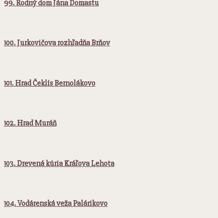
99. Rodný dom Jána Domastu
100. Jurkovičova rozhľadňa Brňov
101. Hrad Čeklís Bernolákovo
102. Hrad Muráň
103. Drevená kúria Kráľova Lehota
104. Vodárenská veža Palárikovo