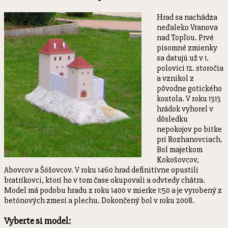
Hrad sa nachádza
neďaleko Vranova
nad Topľou. Prvé
písomné zmienky
sa datujú už v 1.
polovici 12. storočia
a vznikol z
pôvodne gotického
kostola. V roku 1313
hrádok vyhorel v
dôsledku
nepokojov po bitke
pri Rozhanovciach.
Bol majetkom
Kokošovcov,
Abovcov a Šóšovcov. V roku 1460 hrad definitívne opustili
bratríkovci, ktorí ho v tom čase okupovali a odvtedy chátra.
Model má podobu hradu z roku 1400 v mierke 1:50 a je vyrobený z
betónových zmesí a plechu. Dokončený bol v roku 2008.
Vyberte si model: