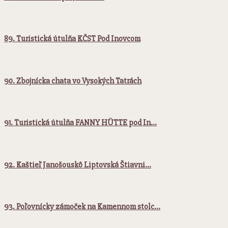
89. Turistická útulňa KČST Pod Inovcom
90. Zbojnícka chata vo Vysokých Tatrách
91. Turistická útulňa FANNY HÜTTE pod In…
92. Kaštieľ Janošouskô Liptovská Štiavni…
93. Poľovnícky zámoček na Kamennom stolc…