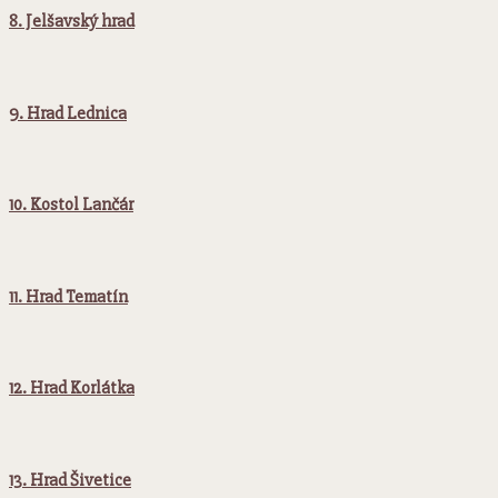
8. Jelšavský hrad
9. Hrad Lednica
10. Kostol Lančár
11. Hrad Tematín
12. Hrad Korlátka
13. Hrad Šivetice