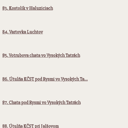
83. Kostolík v Haluziciach
84. Vartovka Luchtov
85. Votrubova chata vo Vysokých Tatrách
86. Útulňa KČST pod Rysmi vo Vysokých Ta…
87. Chata pod Rysmi vo Vysokých Tatrách
88. Útulňa KČST pri Jalšovom