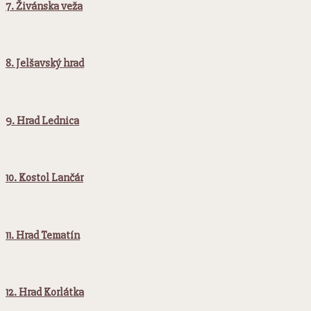
7. Živánska veža
8. Jelšavský hrad
9. Hrad Lednica
10. Kostol Lančár
11. Hrad Tematín
12. Hrad Korlátka