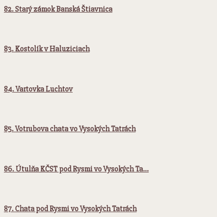
82. Starý zámok Banská Štiavnica
83. Kostolík v Haluziciach
84. Vartovka Luchtov
85. Votrubova chata vo Vysokých Tatrách
86. Útulňa KČST pod Rysmi vo Vysokých Ta…
87. Chata pod Rysmi vo Vysokých Tatrách