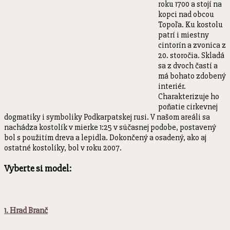
roku 1700 a stojí na
kopci nad obcou
Topoľa. Ku kostolu
patrí i miestny
cintorín a zvonica z
20. storočia. Skladá
sa z dvoch častí a
má bohato zdobený
interiér.
Charakterizuje ho
poňatie cirkevnej
dogmatiky i symboliky Podkarpatskej rusi. V našom areáli sa
nachádza kostolík v mierke 1:25 v súčasnej podobe, postavený
bol s použitím dreva a lepidla. Dokončený a osadený, ako aj
ostatné kostolíky, bol v roku 2007.
Vyberte si model:
1. Hrad Branč