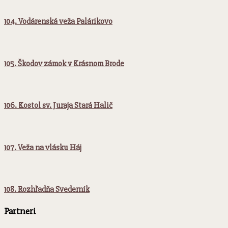
104. Vodárenská veža Palárikovo
105. Škodov zámok v Krásnom Brode
106. Kostol sv. Juraja Stará Halič
107. Veža na vlásku Háj
108. Rozhľadňa Svederník
Partneri