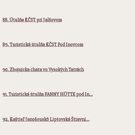
88. Útulňa KČST pri Jalšovom
89. Turistická útulňa KČST Pod Inovcom
90. Zbojnícka chata vo Vysokých Tatrách
91. Turistická útulňa FANNY HÜTTE pod In…
92. Kaštieľ Janošouskô Liptovská Štiavni…