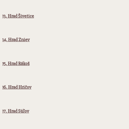
13. Hrad Šivetice
14. Hrad Zniev
15. Hrad Rákoš
16. Hrad Hričov
17. Hrad Súľov