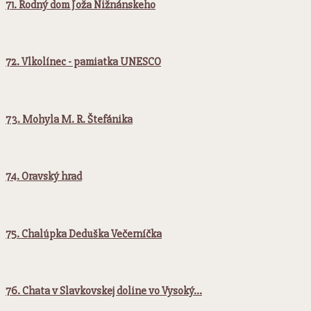
71. Rodný dom Joža Nižnánskeho
72. Vlkolínec - pamiatka UNESCO
73. Mohyla M. R. Štefánika
74. Oravský hrad
75. Chalúpka Deduška Večerníčka
76. Chata v Slavkovskej doline vo Vysoký…