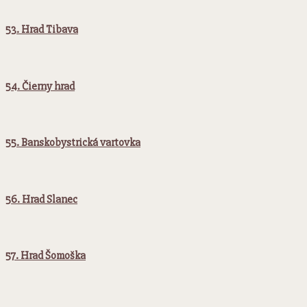
53. Hrad Tibava
54. Čierny hrad
55. Banskobystrická vartovka
56. Hrad Slanec
57. Hrad Šomoška