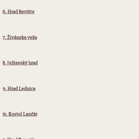
6. Hrad Revište
7. Živánska veža
8. Jelšavský hrad
9. Hrad Lednica
10. Kostol Lančár