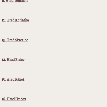
11. Hrad Tematín
12. Hrad Korlátka
13. Hrad Šivetice
14. Hrad Zniev
15. Hrad Rákoš
16. Hrad Hričov