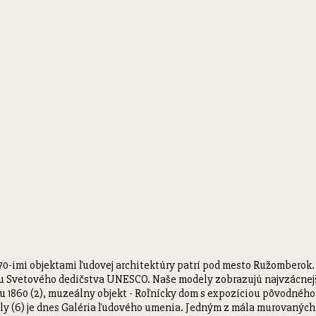
 70-imi objektami ľudovej architektúry patrí pod mesto Ružomberok. 
Svetového dedičstva UNESCO. Naše modely zobrazujú najvzácnejšie 
 1860 (2), muzeálny objekt - Roľnícky dom s expozíciou pôvodného bý
oly (6) je dnes Galéria ľudového umenia. Jedným z mála murovaných