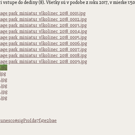
ri vstupe do dediny (8). Všetky sú v podobe z roku 2017, v mierke 1:50
-unesco#sigProIda7f41e2bae