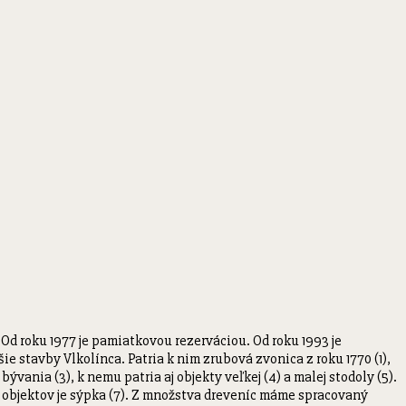
Od roku 1977 je pamiatkovou rezerváciou. Od roku 1993 je
stavby Vlkolínca. Patria k nim zrubová zvonica z roku 1770 (1),
vania (3), k nemu patria aj objekty veľkej (4) a malej stodoly (5).
 objektov je sýpka (7). Z množstva dreveníc máme spracovaný