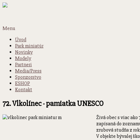
Menu
Úvod
Park miniatúr
Novinky
Modely
Partneri
Media/Press
Sponzorstvo
ESHOP
Kontakt
72. Vlkolínec - pamiatka UNESCO
Živá obec s viac ako
zapísaná do zoznamu 
zrubová studňa z roku
V objekte bývalej šk