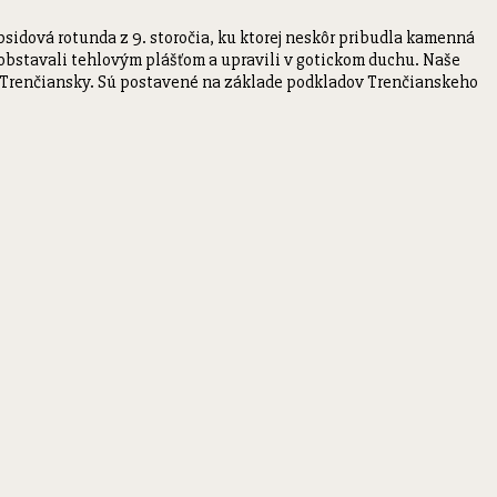
idová rotunda z 9. storočia, ku ktorej neskôr pribudla kamenná
 obstavali tehlovým plášťom a upravili v gotickom duchu. Naše
k Trenčiansky. Sú postavené na základe podkladov Trenčianskeho