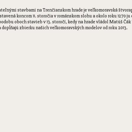
teľnými stavbami na Trenčianskom hrade je veľkomoravská štvoraps
stavená koncom 11. storočia v románskom slohu a okolo roku 1270 ju
odobu oboch stavieb v 13. storočí, kedy na hrade vládol Matúš Čá
a dopĺňajú zbierku našich veľkomoravských modelov od roku 2013.