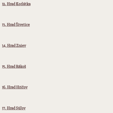
12. Hrad Korlátka
13. Hrad Šivetice
14. Hrad Zniev
15. Hrad Rákoš
16. Hrad Hričov
17. Hrad Súľov