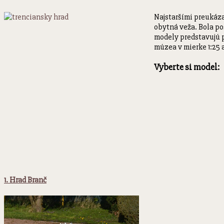
Najstaršími preukáza
obytná veža. Bola po
modely predstavujú p
múzea v mierke 1:25 
Vyberte si model:
1. Hrad Branč