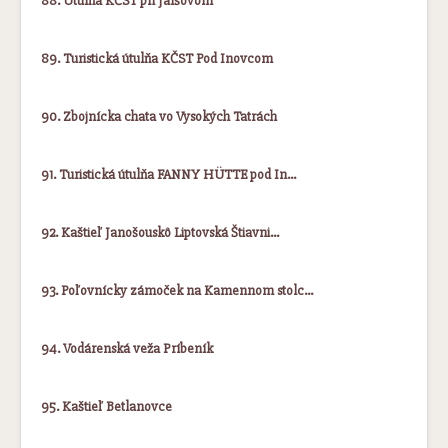
88. Útulňa KČST pri Jalšovom
89. Turistická útulňa KČST Pod Inovcom
90. Zbojnícka chata vo Vysokých Tatrách
91. Turistická útulňa FANNY HÜTTE pod In…
92. Kaštieľ Janošouskô Liptovská Štiavni…
93. Poľovnícky zámoček na Kamennom stolc…
94. Vodárenská veža Príbeník
95. Kaštieľ Betlanovce