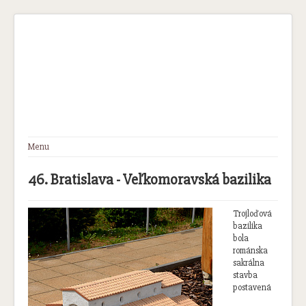
Menu
Úvod
Park miniatúr
46. Bratislava - Veľkomoravská bazilika
Novinky
Modely
Partneri
Trojloďová
Media/Press
bazilika
Sponzorstvo
bola
ESHOP
románska
Kontakt
sakrálna
stavba
postavená