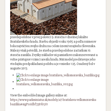
pravdepodobne v prvej polovici 9. storočia v dnešnej lokalite
Bratislavského hradu. Stavbu objavili v roku 1965 a podľa rozmerov
bola najväčšou svojho druhu na celom území terajšieho Slovenska.
Nálezy však potvrdili, že stavba pravdepodobne začiatkom 10.
storočia zanikla. Zvyšky základov sú pamiatkovo zakonzervované a
voľne prístupné v rámci areálu hradu. Náš model predstavuje jeho
vtedajšiu predpokladanú podobu a je v mierke 1:25. Osadený bol v
auguste 2013.
View the embedded image gallery online at:
https://www.parkminiatur.sk/modely/47-bratislava-velkomoravska-
bazilika#sigProIdbf3381b581