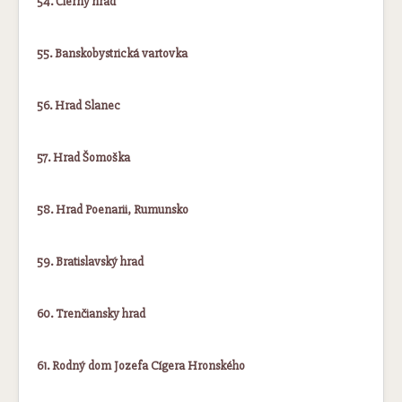
54. Čierny hrad
55. Banskobystrická vartovka
56. Hrad Slanec
57. Hrad Šomoška
58. Hrad Poenarii, Rumunsko
59. Bratislavský hrad
60. Trenčiansky hrad
61. Rodný dom Jozefa Cígera Hronského