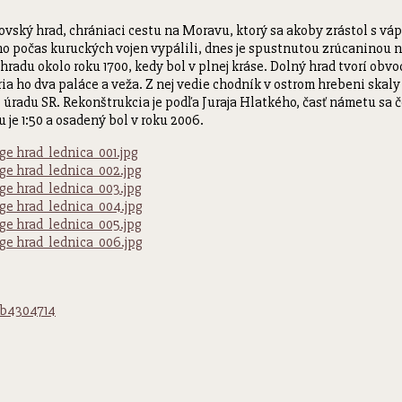
ovský hrad, chrániaci cestu na Moravu, ktorý sa akoby zrástol s vá
10 ho počas kuruckých vojen vypálili, dnes je spustnutou zrúcanino
radu okolo roku 1700, kedy bol v plnej kráse. Dolný hrad tvorí ob
ria ho dva paláce a veža. Z nej vedie chodník v ostrom hrebeni skaly
úradu SR. Rekonštrukcia je podľa Juraja Hlatkého, časť námetu sa 
je 1:50 a osadený bol v roku 2006.
2b4304714