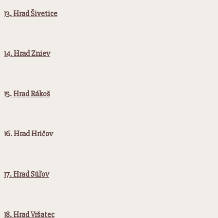
13. Hrad Šivetice
14. Hrad Zniev
15. Hrad Rákoš
16. Hrad Hričov
17. Hrad Súľov
18. Hrad Vršatec