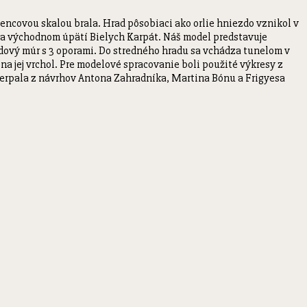
pencovou skalou brala. Hrad pôsobiaci ako orlie hniezdo vznikol v
u na východnom úpätí Bielych Karpát. Náš model predstavuje
vodový múr s 3 oporami. Do stredného hradu sa vchádza tunelom v
 na jej vrchol. Pre modelové spracovanie boli použité výkresy z
čerpala z návrhov Antona Zahradníka, Martina Bónu a Frigyesa