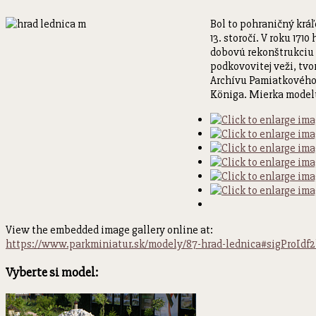
Bol to pohraničný kráľ
13. storočí. V roku 17
dobovú rekonštrukciu h
podkovovitej veži, tvo
Archívu Pamiatkového 
Königa. Mierka modelu 
View the embedded image gallery online at:
https://www.parkminiatur.sk/modely/87-hrad-lednica#sigProIdf
Vyberte si model: