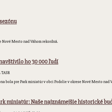
 sezónu
ese Nové Mesto nad Váhom rekordná.
avštívilo ho 30 000 ľudí
25 TASR
a bola pre Park miniatúr v obci Podolie v okrese Nové Mesto nad 
rk miniatúr: Naše najznámejšie historické b