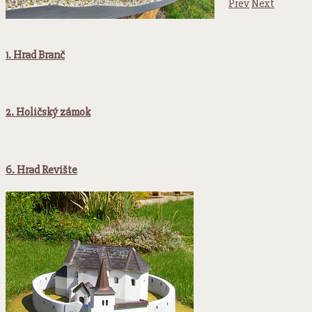
Prev
Next
1. Hrad Branč
2. Holičský zámok
6. Hrad Revište