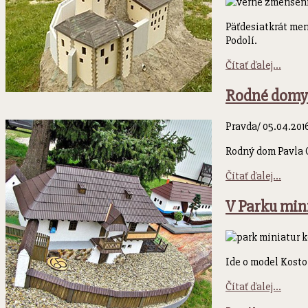
Päťdesiatkrát men
Podolí.
Čítať ďalej...
Rodné domy 
Pravda/ 05.04.2016
Rodný dom Pavla O
Čítať ďalej...
V Parku mini
Ide o model Kosto
Čítať ďalej...