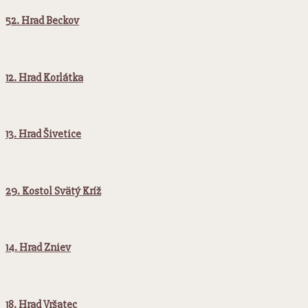
52. Hrad Beckov
12. Hrad Korlátka
13. Hrad Šivetice
29. Kostol Svätý Kríž
14. Hrad Zniev
18. Hrad Vršatec