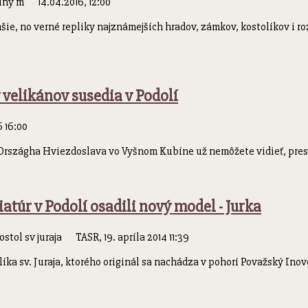
14.04.2016, 12:00
šie, no verné repliky najznámejších hradov, zámkov, kostolíkov i 
velikánov susedia v Podolí
 16:00
rszágha Hviezdoslava vo Vyšnom Kubíne už nemôžete vidieť, presn
atúr v Podolí osadili nový model - Jurka
TASR, 19. apríla 2014 11:39
líka sv. Juraja, ktorého originál sa nachádza v pohorí Považský Ino