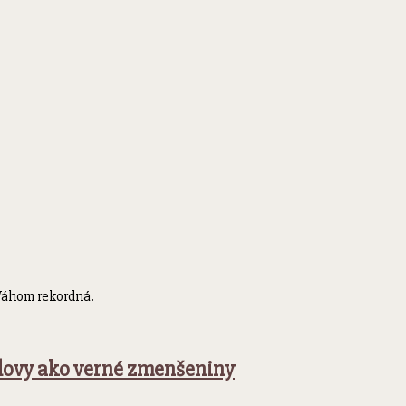
Váhom rekordná.
udovy ako verné zmenšeniny