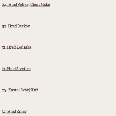
24. Hrad Velika, Chorvátsko
52. Hrad Beckov
12. Hrad Korlátka
13. Hrad Šivetice
29. Kostol Svätý Kríž
14. Hrad Zniev