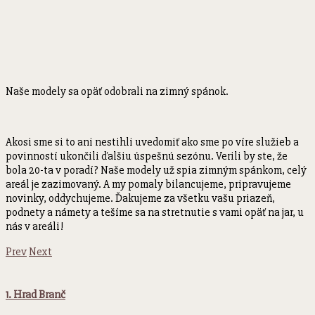
Naše modely sa opäť odobrali na zimný spánok.
Akosi sme si to ani nestihli uvedomiť ako sme po víre služieb a
povinností ukončili ďalšiu úspešnú sezónu. Verili by ste, že
bola 20-ta v poradí? Naše modely už spia zimným spánkom, celý
areál je zazimovaný. A my pomaly bilancujeme, pripravujeme
novinky, oddychujeme. Ďakujeme za všetku vašu priazeň,
podnety a námety a tešíme sa na stretnutie s vami opäť na jar, u
nás v areáli!
Prev
Next
1. Hrad Branč