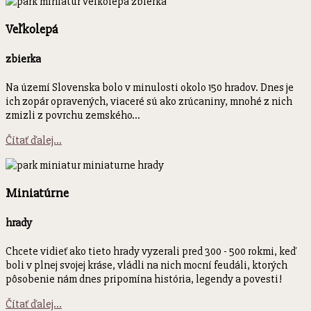
Veľkolepá
zbierka
Na území Slovenska bolo v minulosti okolo 150 hradov. Dnes je
ich zopár opravených, viaceré sú ako zrúcaniny, mnohé z nich
zmizli z povrchu zemského...
Čítať ďalej...
Miniatúrne
hrady
Chcete vidieť ako tieto hrady vyzerali pred 300 - 500 rokmi, keď
boli v plnej svojej kráse, vládli na nich mocní feudáli, ktorých
pôsobenie nám dnes pripomína história, legendy a povesti!
Čítať ďalej...