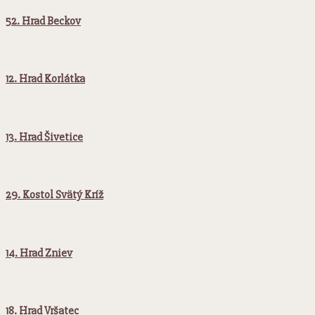
52. Hrad Beckov
12. Hrad Korlátka
13. Hrad Šivetice
29. Kostol Svätý Kríž
14. Hrad Zniev
18. Hrad Vršatec